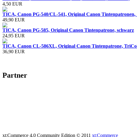
4,50 EUR
TICA, Canon PG-540/CL-541, Original Canon Tintenpatronen, 
49,90 EUR
TICA, Canon PG-585, Original Canon Tintenpatrone, schwarz
24,95 EUR
TICA, Canon CL-586XL, Original Canon Tintenpatrone, TriCo
36,90 EUR
Partner
xt:Commerce 4.0 Community Edition © 2011
xt:Commerce