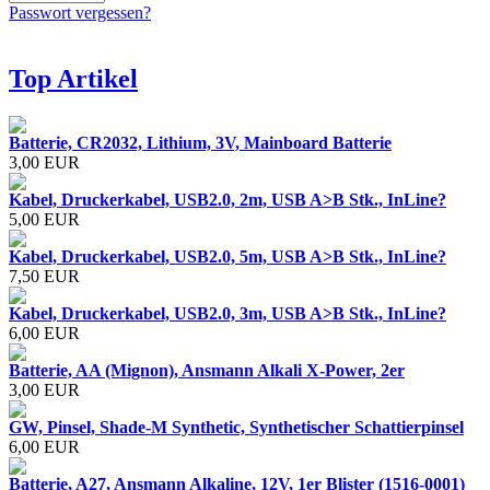
Passwort vergessen?
Top Artikel
Batterie, CR2032, Lithium, 3V, Mainboard Batterie
3,00 EUR
Kabel, Druckerkabel, USB2.0, 2m, USB A>B Stk., InLine?
5,00 EUR
Kabel, Druckerkabel, USB2.0, 5m, USB A>B Stk., InLine?
7,50 EUR
Kabel, Druckerkabel, USB2.0, 3m, USB A>B Stk., InLine?
6,00 EUR
Batterie, AA (Mignon), Ansmann Alkali X-Power, 2er
3,00 EUR
GW, Pinsel, Shade-M Synthetic, Synthetischer Schattierpinsel
6,00 EUR
Batterie, A27, Ansmann Alkaline, 12V, 1er Blister (1516-0001)