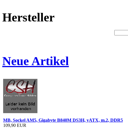
Hersteller
Neue Artikel
MB, Sockel AM5, Gigabyte B840M DS3H, yATX, m.2, DDR5
109,90 EUR