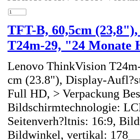
TFT-B, 60,5cm (23,8")
T24m-29, "24 Monate H
Lenovo ThinkVision T24m-2
cm (23.8"), Display-Aufl?
Full HD, > Verpackung Bes
Bildschirmtechnologie: LCD
Seitenverh?ltnis: 16:9, Bil
Bildwinkel, vertikal: 178_