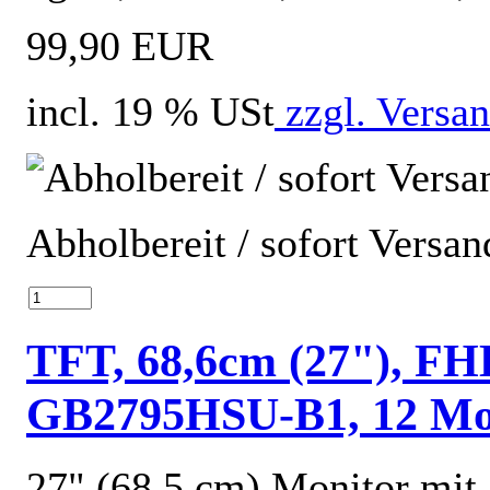
99,90 EUR
incl. 19 % USt
zzgl. Versa
Abholbereit / sofort Versan
TFT, 68,6cm (27"), FH
GB2795HSU-B1, 12 Mon
27" (68.5 cm) Monitor mi