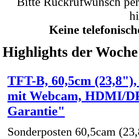
Bitte Rückrufwunsch per
h
Keine telefonisc
Highlights der Woche
TFT-B, 60,5cm (23,8")
mit Webcam, HDMI/DP,
Garantie"
Sonderposten 60,5cam (23,