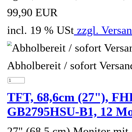
99,90 EUR
incl. 19 % USt
zzgl. Versa
Abholbereit / sofort Versan
TFT, 68,6cm (27"), FH
GB2795HSU-B1, 12 Mon
27" (68.5 cm) Monitor mi