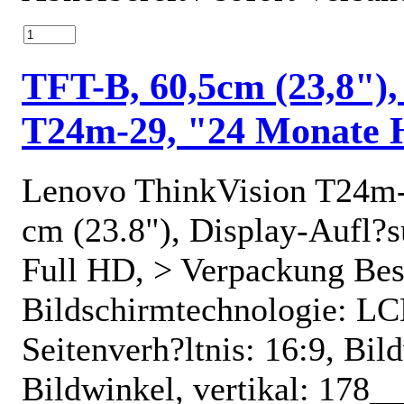
TFT-B, 60,5cm (23,8")
T24m-29, "24 Monate H
Lenovo ThinkVision T24m-2
cm (23.8"), Display-Aufl?
Full HD, > Verpackung Bes
Bildschirmtechnologie: LCD
Seitenverh?ltnis: 16:9, Bil
Bildwinkel, vertikal: 178_