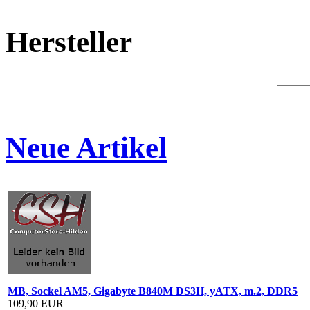
Hersteller
Neue Artikel
MB, Sockel AM5, Gigabyte B840M DS3H, yATX, m.2, DDR5
109,90 EUR