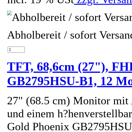
Abholbereit / sofort Versan
TFT, 68,6cm (27"), FH
GB2795HSU-B1, 12 Mon
27" (68.5 cm) Monitor mi
und einem h?henverstellba
Gold Phoenix GB2795HSU